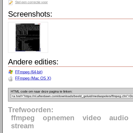
Stel een correctie voor
Screenshots:
Andere edities:
FFmpeg (64-bit)
FFmpeg (Mac OS X)
HTML code om naar deze pagina te linken:
Trefwoorden:
ffmpeg
opnemen
video
audio
stream