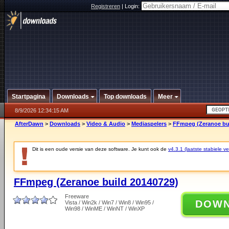
Registreren
|
Login:
Startpagina
Downloads
Top downloads
Meer
8/9/2026 12:34:15 AM
AfterDawn
>
Downloads
>
Video & Audio
>
Mediaspelers
>
FFmpeg (Zeranoe bui
Dit is een oude versie van deze software. Je kunt ook de
v4.3.1 (laatste stabiele ve
FFmpeg (Zeranoe build 20140729)
Freeware
DOW
Vista / Win2k / Win7 / Win8 / Win95 /
Win98 / WinME / WinNT / WinXP