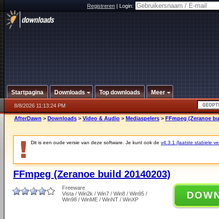
Registreren
|
Login:
Startpagina
Downloads
Top downloads
Meer
8/8/2026 11:13:24 PM
AfterDawn
>
Downloads
>
Video & Audio
>
Mediaspelers
>
FFmpeg (Zeranoe bui
Dit is een oude versie van deze software. Je kunt ook de
v4.3.1 (laatste stabiele ve
FFmpeg (Zeranoe build 20140203)
Freeware
DOW
Vista / Win2k / Win7 / Win8 / Win95 /
Win98 / WinME / WinNT / WinXP