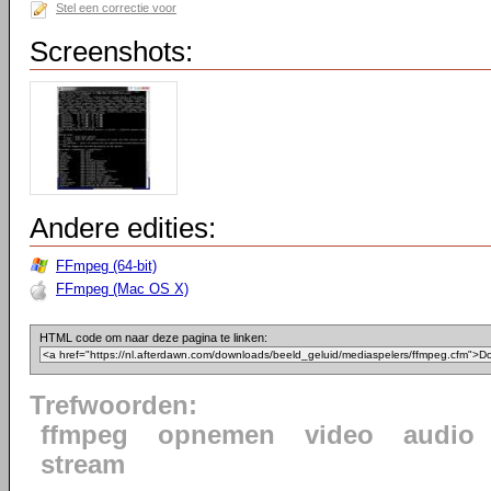
Stel een correctie voor
Screenshots:
Andere edities:
FFmpeg (64-bit)
FFmpeg (Mac OS X)
HTML code om naar deze pagina te linken:
Trefwoorden:
ffmpeg
opnemen
video
audio
stream