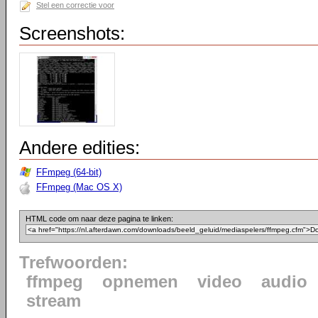
Stel een correctie voor
Screenshots:
Andere edities:
FFmpeg (64-bit)
FFmpeg (Mac OS X)
HTML code om naar deze pagina te linken:
Trefwoorden:
ffmpeg
opnemen
video
audio
stream