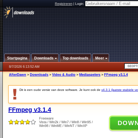
Registreren
|
Login:
Startpagina
Downloads
Top downloads
Meer
8/7/2026 6:13:52 AM
AfterDawn
>
Downloads
>
Video & Audio
>
Mediaspelers
>
FFmpeg v3.1.4
Dit is een oude versie van deze software. Je kunt ook de
v4.3.1 (laatste stabiele ve
FFmpeg v3.1.4
Freeware
DOW
Vista / Win2k / Win7 / Win8 / Win95 /
Win98 / WinME / WinNT / WinXP