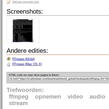
Stel een correctie voor
Screenshots:
Andere edities:
FFmpeg (64-bit)
FFmpeg (Mac OS X)
HTML code om naar deze pagina te linken:
Trefwoorden:
ffmpeg
opnemen
video
audio
stream