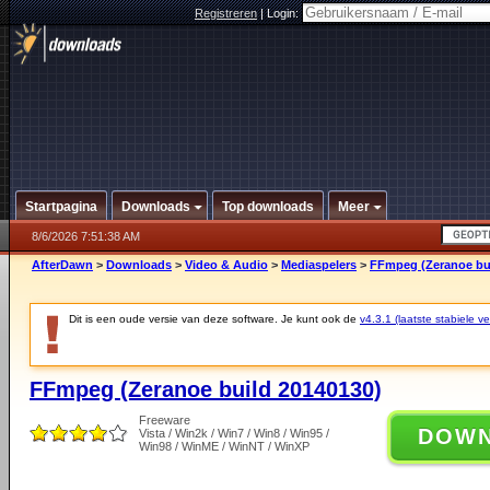
Registreren
|
Login:
Startpagina
Downloads
Top downloads
Meer
8/6/2026 7:51:38 AM
AfterDawn
>
Downloads
>
Video & Audio
>
Mediaspelers
>
FFmpeg (Zeranoe bui
Dit is een oude versie van deze software. Je kunt ook de
v4.3.1 (laatste stabiele ve
FFmpeg (Zeranoe build 20140130)
Freeware
DOW
Vista / Win2k / Win7 / Win8 / Win95 /
Win98 / WinME / WinNT / WinXP