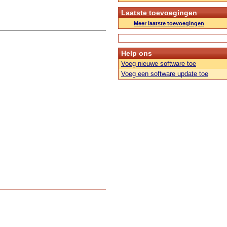
Laatste toevoegingen
Meer laatste toevoegingen
Help ons
Voeg nieuwe software toe
Voeg een software update toe