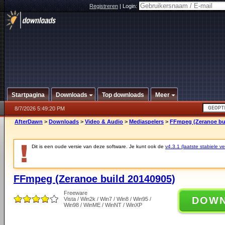
Registreren
|
Login:
Startpagina
Downloads
Top downloads
Meer
8/7/2026 5:49:20 PM
AfterDawn
>
Downloads
>
Video & Audio
>
Mediaspelers
>
FFmpeg (Zeranoe bui
Dit is een oude versie van deze software. Je kunt ook de
v4.3.1 (laatste stabiele ve
FFmpeg (Zeranoe build 20140905)
Freeware
DOW
Vista / Win2k / Win7 / Win8 / Win95 /
Win98 / WinME / WinNT / WinXP