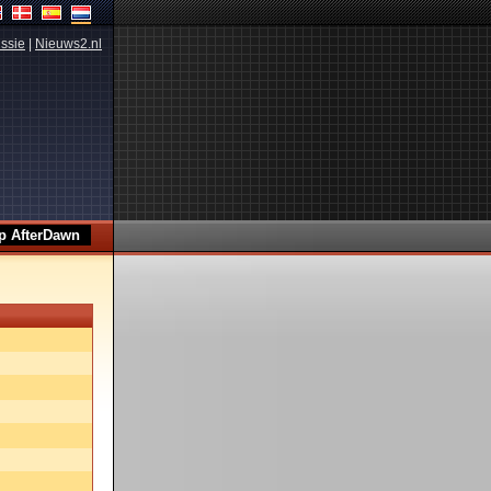
ssie
|
Nieuws2.nl