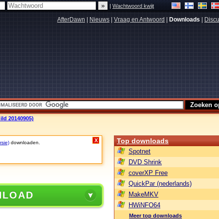
|
Wachtwoord kwijt
AfterDawn
|
Nieuws
|
Vraag en Antwoord
|
Downloads
|
Discu
ld 20140905)
Top downloads
X
rsie)
downloaden.
Spotnet
DVD Shrink
coverXP Free
QuickPar (nederlands)
NLOAD
MakeMKV
HWiNFO64
Meer top downloads