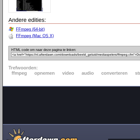
Andere edities:
FFmpeg (64-bit)
FFmpeg (Mac OS X)
HTML code om naar deze pagina te linken:
Trefwoorden:
ffmpeg
opnemen
video
audio
converteren
st