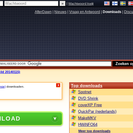
|
Wachtwoord kwijt
AfterDawn
|
Nieuws
|
Vraag en Antwoord
|
Downloads
|
Discu
ld 20140115)
Top downloads
X
rsie)
downloaden.
Spotnet
DVD Shrink
coverXP Free
QuickPar (nederlands)
NLOAD
MakeMKV
HWiNFO64
Meer top downloads