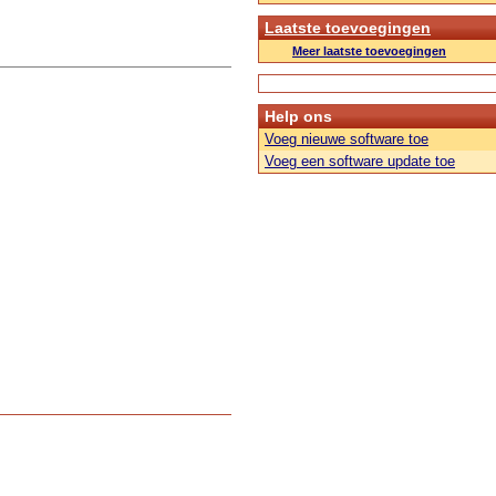
Laatste toevoegingen
Meer laatste toevoegingen
Help ons
Voeg nieuwe software toe
Voeg een software update toe