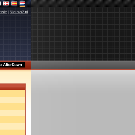
ssie
|
Nieuws2.nl