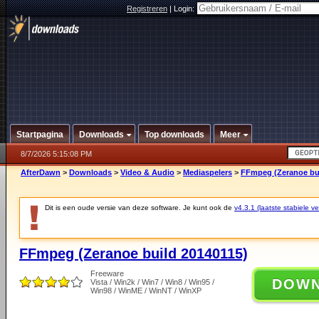
Registreren
|
Login:
Startpagina
Downloads
Top downloads
Meer
8/7/2026 5:15:08 PM
AfterDawn
>
Downloads
>
Video & Audio
>
Mediaspelers
>
FFmpeg (Zeranoe bui
Dit is een oude versie van deze software. Je kunt ook de
v4.3.1 (laatste stabiele ve
FFmpeg (Zeranoe build 20140115)
Freeware
DOW
Vista / Win2k / Win7 / Win8 / Win95 /
Win98 / WinME / WinNT / WinXP