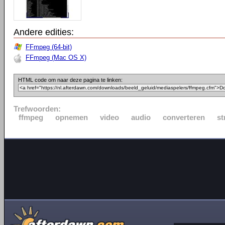
Andere edities:
FFmpeg (64-bit)
FFmpeg (Mac OS X)
HTML code om naar deze pagina te linken:
Trefwoorden:
ffmpeg
opnemen
video
audio
converteren
st