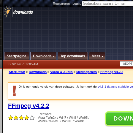
Registreren
|
Login:
Startpagina
Downloads
Top downloads
Meer
8/7/2026 7:02:05 AM
AfterDawn
>
Downloads
>
Video & Audio
>
Mediaspelers
>
FFmpeg v4.2.2
Dit is een oude versie van deze software. Je kunt ook de
v4.3.1 (laatste stabiele ve
FFmpeg v4.2.2
Freeware
DOW
Vista / Win2k / Win7 / Win8 / Win95 /
Win98 / WinME / WinNT / WinXP