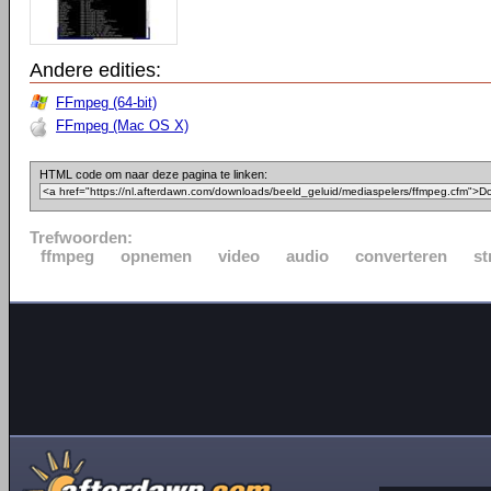
Andere edities:
FFmpeg (64-bit)
FFmpeg (Mac OS X)
HTML code om naar deze pagina te linken:
Trefwoorden:
ffmpeg
opnemen
video
audio
converteren
st