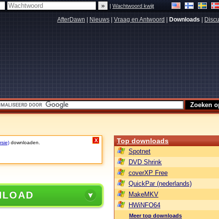
|
Wachtwoord kwijt
AfterDawn
|
Nieuws
|
Vraag en Antwoord
|
Downloads
|
Discu
Top downloads
X
rsie)
downloaden.
Spotnet
DVD Shrink
coverXP Free
QuickPar (nederlands)
NLOAD
MakeMKV
HWiNFO64
Meer top downloads