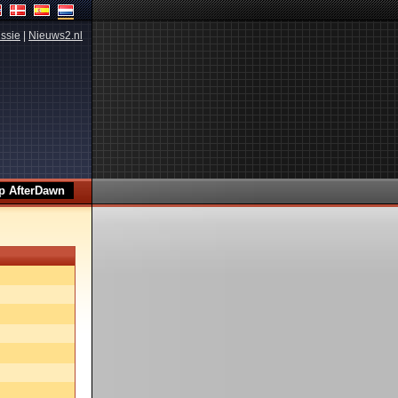
ssie
|
Nieuws2.nl