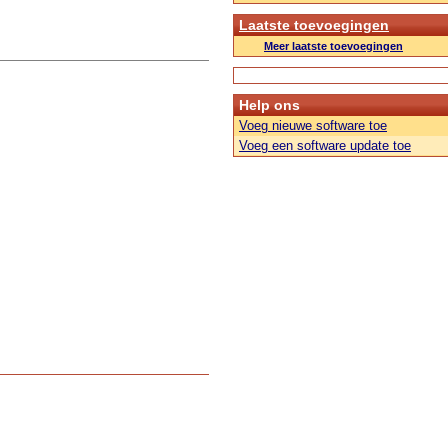
Laatste toevoegingen
Meer laatste toevoegingen
Help ons
Voeg nieuwe software toe
Voeg een software update toe