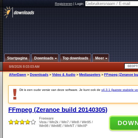
Registreren
|
Login:
Startpagina
Downloads
Top downloads
Meer
8/8/2026 8:03:03 AM
AfterDawn
>
Downloads
>
Video & Audio
>
Mediaspelers
>
FFmpeg (Zeranoe bui
Dit is een oude versie van deze software. Je kunt ook de
v4.3.1 (laatste stabiele ve
FFmpeg (Zeranoe build 20140305)
Freeware
DOW
Vista / Win2k / Win7 / Win8 / Win95 /
Win98 / WinME / WinNT / WinXP