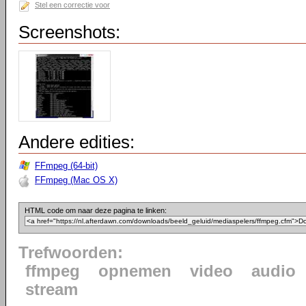
Stel een correctie voor
Screenshots:
Andere edities:
FFmpeg (64-bit)
FFmpeg (Mac OS X)
HTML code om naar deze pagina te linken:
Trefwoorden:
ffmpeg
opnemen
video
audio
stream