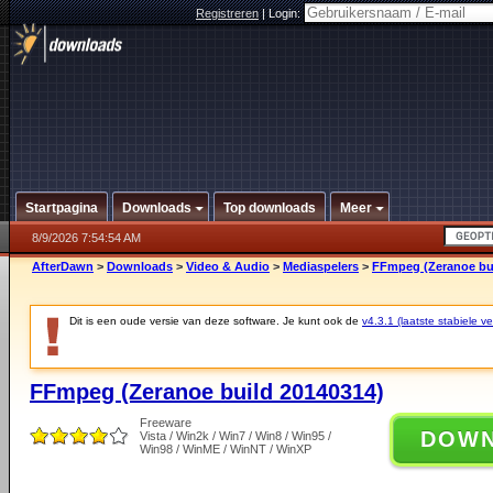
Registreren
|
Login:
Startpagina
Downloads
Top downloads
Meer
8/9/2026 7:54:54 AM
AfterDawn
>
Downloads
>
Video & Audio
>
Mediaspelers
>
FFmpeg (Zeranoe bui
Dit is een oude versie van deze software. Je kunt ook de
v4.3.1 (laatste stabiele ve
FFmpeg (Zeranoe build 20140314)
Freeware
DOW
Vista / Win2k / Win7 / Win8 / Win95 /
Win98 / WinME / WinNT / WinXP