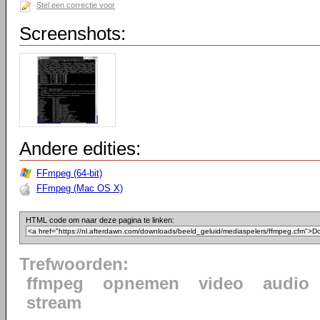
Stel een correctie voor
Screenshots:
Andere edities:
FFmpeg (64-bit)
FFmpeg (Mac OS X)
HTML code om naar deze pagina te linken:
Trefwoorden:
ffmpeg
opnemen
video
audio
stream