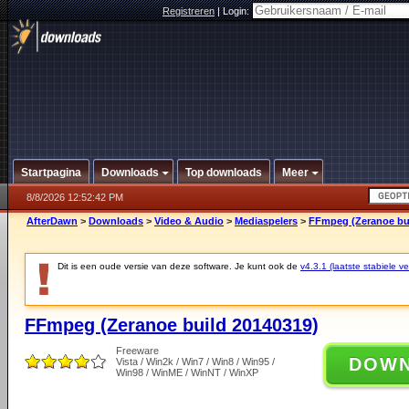
Registreren
|
Login:
Startpagina
Downloads
Top downloads
Meer
8/8/2026 12:52:42 PM
AfterDawn
>
Downloads
>
Video & Audio
>
Mediaspelers
>
FFmpeg (Zeranoe bui
Dit is een oude versie van deze software. Je kunt ook de
v4.3.1 (laatste stabiele ve
FFmpeg (Zeranoe build 20140319)
Freeware
DOW
Vista / Win2k / Win7 / Win8 / Win95 /
Win98 / WinME / WinNT / WinXP