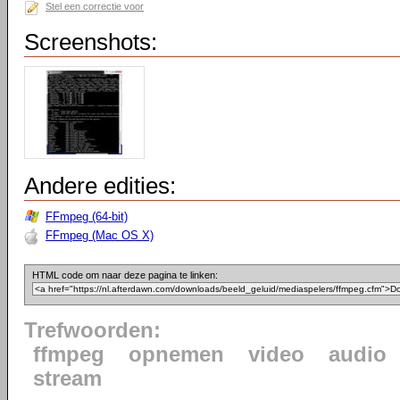
Stel een correctie voor
Screenshots:
Andere edities:
FFmpeg (64-bit)
FFmpeg (Mac OS X)
HTML code om naar deze pagina te linken:
Trefwoorden:
ffmpeg
opnemen
video
audio
stream