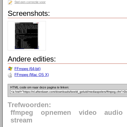
Stel een correctie voor
Screenshots:
Andere edities:
FFmpeg (64-bit)
FFmpeg (Mac OS X)
HTML code om naar deze pagina te linken:
Trefwoorden:
ffmpeg
opnemen
video
audio
stream