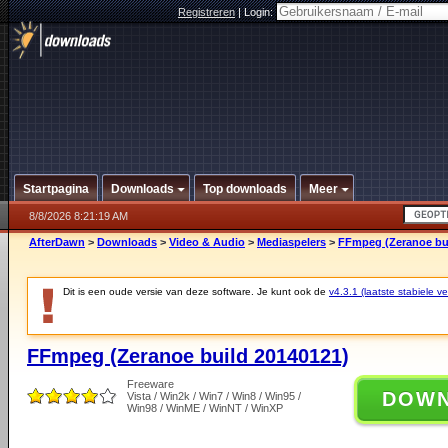
Registreren
|
Login:
Startpagina
Downloads
Top downloads
Meer
8/8/2026 8:21:19 AM
AfterDawn
>
Downloads
>
Video & Audio
>
Mediaspelers
>
FFmpeg (Zeranoe bui
Dit is een oude versie van deze software. Je kunt ook de
v4.3.1 (laatste stabiele ve
FFmpeg (Zeranoe build 20140121)
Freeware
DOW
Vista / Win2k / Win7 / Win8 / Win95 /
Win98 / WinME / WinNT / WinXP