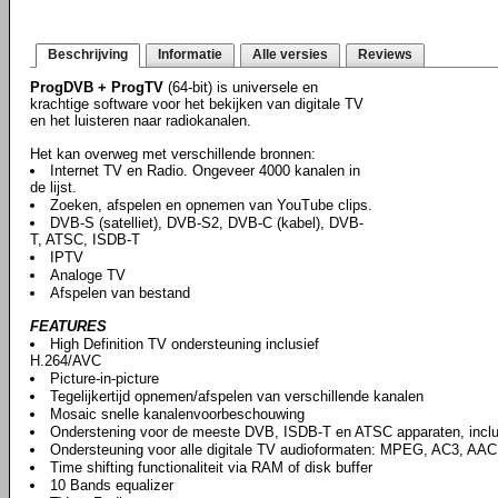
Beschrijving
Informatie
Alle versies
Reviews
ProgDVB + ProgTV
(64-bit) is universele en
krachtige software voor het bekijken van digitale TV
en het luisteren naar radiokanalen.
Het kan overweg met verschillende bronnen:
Internet TV en Radio. Ongeveer 4000 kanalen in
de lijst.
Zoeken, afspelen en opnemen van YouTube clips.
DVB-S (satelliet), DVB-S2, DVB-C (kabel), DVB-
T, ATSC, ISDB-T
IPTV
Analoge TV
Afspelen van bestand
FEATURES
High Definition TV ondersteuning inclusief
H.264/AVC
Picture-in-picture
Tegelijkertijd opnemen/afspelen van verschillende kanalen
Mosaic snelle kanalenvoorbeschouwing
Onderstening voor de meeste DVB, ISDB-T en ATSC apparaten, incl
Ondersteuning voor alle digitale TV audioformaten: MPEG, AC3, AAC,
Time shifting functionaliteit via RAM of disk buffer
10 Bands equalizer