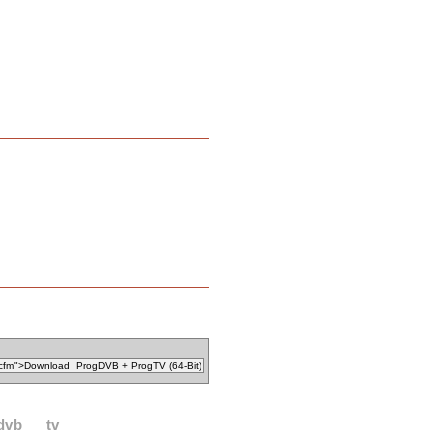
dvb
tv