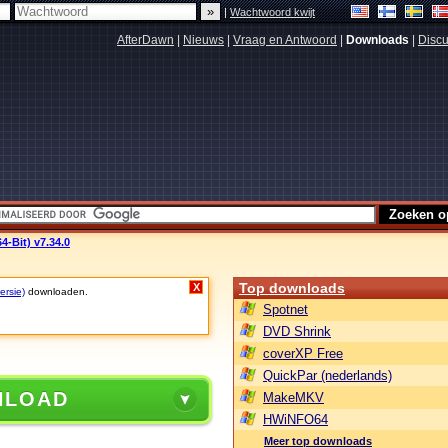
|
Wachtwoord kwijt
AfterDawn
|
Nieuws
|
Vraag en Antwoord
|
Downloads
|
Discu
-Bit) v7.34.0
Top downloads
X
ersie)
downloaden.
Spotnet
DVD Shrink
coverXP Free
QuickPar (nederlands)
NLOAD
MakeMKV
HWiNFO64
Meer top downloads