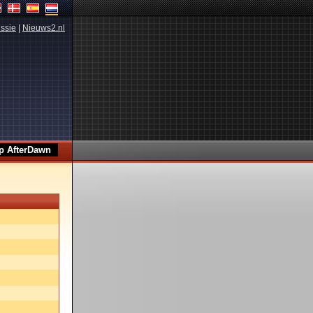
ssie
|
Nieuws2.nl