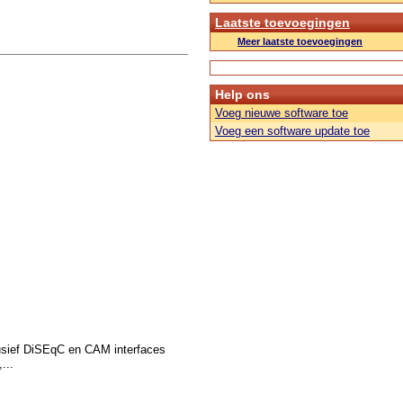
Laatste toevoegingen
Meer laatste toevoegingen
Help ons
Voeg nieuwe software toe
Voeg een software update toe
usief DiSEqC en CAM interfaces
...