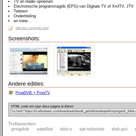
TV en Radio opnemen
Electronische programmagids (EPG) van Digitale TV of XmlTV, JTV.
Teletext
Ondertiteling
en meer ..
Stel een correctie voor
Screenshots:
Andere edities:
ProgDVB + ProgTV
HTML code om naar deze pagina te linken:
Trefwoorden:
progdvb
satelliet
dvb-s
sat-televisie
dvb-pci