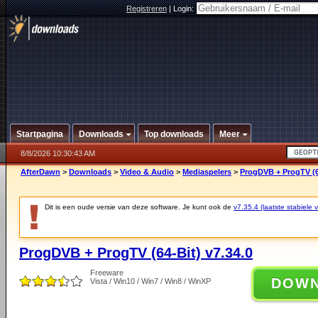
Registreren
|
Login:
Startpagina
Downloads
Top downloads
Meer
8/8/2026 10:30:43 AM
AfterDawn
>
Downloads
>
Video & Audio
>
Mediaspelers
>
ProgDVB + ProgTV (64
Dit is een oude versie van deze software. Je kunt ook de
v7.35.4 (laatste stabiele v
ProgDVB + ProgTV (64-Bit) v7.34.0
Freeware
DOW
Vista / Win10 / Win7 / Win8 / WinXP