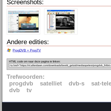
Screenshots:
Andere edities:
ProgDVB + ProgTV
HTML code om naar deze pagina te linken:
Trefwoorden:
progdvb
satelliet
dvb-s
sat-tel
dvb
tv