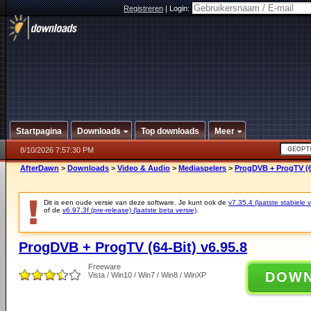
Registreren
|
Login:
Startpagina
Downloads
Top downloads
Meer
8/10/2026 7:57:30 PM
AfterDawn
>
Downloads
>
Video & Audio
>
Mediaspelers
>
ProgDVB + ProgTV (64
Dit is een oude versie van deze software. Je kunt ook de
v7.35.4 (laatste stabiele v
of de
v6.97.3f (pre-release) (laatste beta versie)
.
ProgDVB + ProgTV (64-Bit) v6.95.8
Freeware
DOW
Vista / Win10 / Win7 / Win8 / WinXP