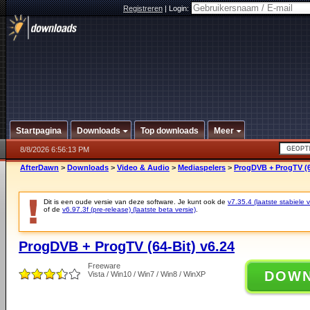
Registreren
|
Login:
Startpagina
Downloads
Top downloads
Meer
8/8/2026 6:56:13 PM
AfterDawn
>
Downloads
>
Video & Audio
>
Mediaspelers
>
ProgDVB + ProgTV (6
Dit is een oude versie van deze software. Je kunt ook de
v7.35.4 (laatste stabiele v
of de
v6.97.3f (pre-release) (laatste beta versie)
.
ProgDVB + ProgTV (64-Bit) v6.24
Freeware
DOW
Vista / Win10 / Win7 / Win8 / WinXP