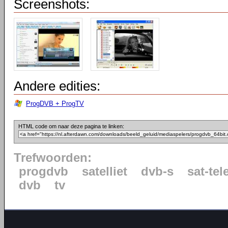
Screenshots:
Andere edities:
ProgDVB + ProgTV
HTML code om naar deze pagina te linken:
Trefwoorden:
progdvb
satelliet
dvb-s
sat-tel
dvb
tv