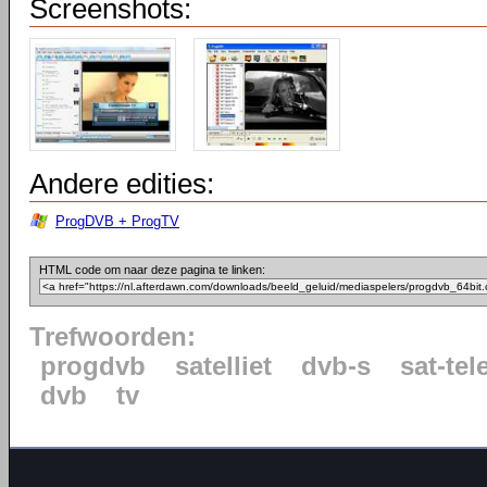
Screenshots:
Andere edities:
ProgDVB + ProgTV
HTML code om naar deze pagina te linken:
Trefwoorden:
progdvb
satelliet
dvb-s
sat-tel
dvb
tv