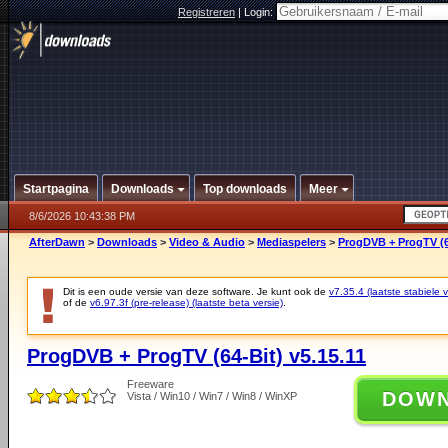
Registreren
|
Login:
Startpagina
Downloads
Top downloads
Meer
8/6/2026 10:43:38 PM
AfterDawn
>
Downloads
>
Video & Audio
>
Mediaspelers
>
ProgDVB + ProgTV (64
Dit is een oude versie van deze software. Je kunt ook de
v7.35.4 (laatste stabiele v
of de
v6.97.3f (pre-release) (laatste beta versie)
.
ProgDVB + ProgTV (64-Bit) v5.15.11
Freeware
DOW
Vista / Win10 / Win7 / Win8 / WinXP