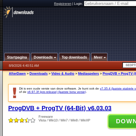
Registreren
|
Login:
Startpagina
Downloads
Top downloads
Meer
8/9/2026 4:40:51 AM
AfterDawn
>
Downloads
>
Video & Audio
>
Mediaspelers
>
ProgDVB + ProgTV (64
Dit is een oude versie van deze software. Je kunt ook de
v7.35.4 (laatste stabiele v
of de
v6.97.3f (pre-release) (laatste beta versie)
.
ProgDVB + ProgTV (64-Bit) v6.03.03
Freeware
DOW
Vista / Win10 / Win7 / Win8 / WinXP