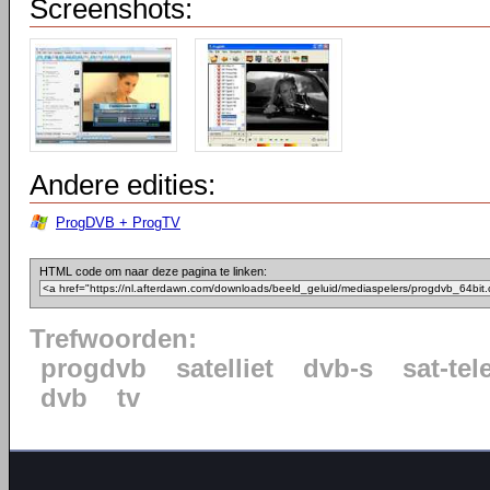
Screenshots:
Andere edities:
ProgDVB + ProgTV
HTML code om naar deze pagina te linken:
Trefwoorden:
progdvb
satelliet
dvb-s
sat-tel
dvb
tv