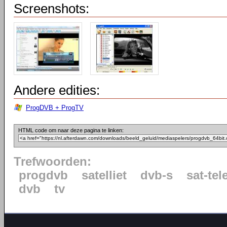
Screenshots:
Andere edities:
ProgDVB + ProgTV
HTML code om naar deze pagina te linken:
Trefwoorden:
progdvb
satelliet
dvb-s
sat-tel
dvb
tv