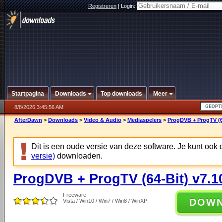
Registreren
|
Login:
Startpagina
Downloads
Top downloads
Meer
8/8/2026 3:45:56 AM
AfterDawn
>
Downloads
>
Video & Audio
>
Mediaspelers
>
ProgDVB + ProgTV (64
Dit is een oude versie van deze software. Je kunt ook
versie)
downloaden.
ProgDVB + ProgTV (64-Bit) v7.1
Freeware
DOW
Vista / Win10 / Win7 / Win8 / WinXP