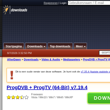
Registreren
|
Login:
Startpagina
Downloads
Top downloads
Meer
8/7/2026 3:32:50 PM
AfterDawn
>
Downloads
>
Video & Audio
>
Mediaspelers
>
ProgDVB + ProgTV (64
Dit is een oude versie van deze software. Je kunt ook de
v7.35.4 (laatste stabiele v
ProgDVB + ProgTV (64-Bit) v7.19.4
Freeware
DOW
Vista / Win10 / Win7 / Win8 / WinXP