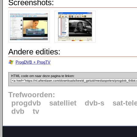
Screenshots:
Andere edities:
ProgDVB + ProgTV
HTML code om naar deze pagina te linken:
Trefwoorden:
progdvb
satelliet
dvb-s
sat-tel
dvb
tv