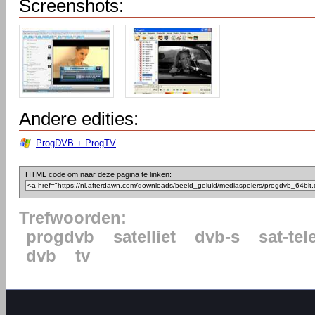
Screenshots:
Andere edities:
ProgDVB + ProgTV
HTML code om naar deze pagina te linken:
Trefwoorden:
progdvb
satelliet
dvb-s
sat-tel
dvb
tv