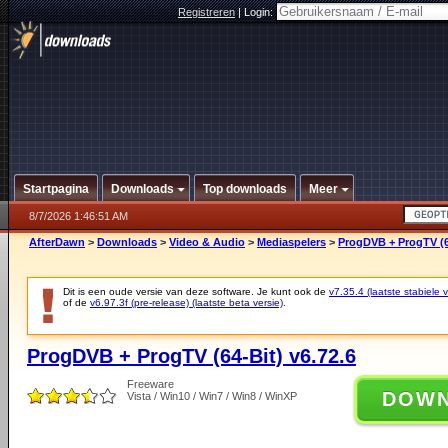
Registreren
|
Login:
Startpagina
Downloads
Top downloads
Meer
8/7/2026 1:46:51 AM
AfterDawn
>
Downloads
>
Video & Audio
>
Mediaspelers
>
ProgDVB + ProgTV (64
Dit is een oude versie van deze software. Je kunt ook de
v7.35.4 (laatste stabiele v
of de
v6.97.3f (pre-release) (laatste beta versie)
.
ProgDVB + ProgTV (64-Bit) v6.72.6
Freeware
DOW
Vista / Win10 / Win7 / Win8 / WinXP