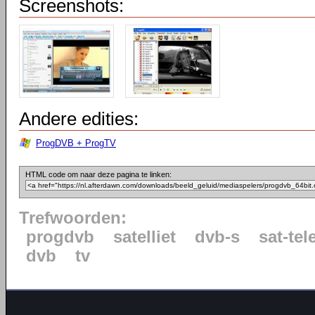
Screenshots:
Andere edities:
ProgDVB + ProgTV
HTML code om naar deze pagina te linken:
Trefwoorden:
progdvb
satelliet
dvb-s
sat-tel
dvb
tv