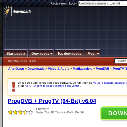
Registreren
|
Login:
Startpagina
Downloads
Top downloads
Meer
8/7/2026 5:25:31 AM
AfterDawn
>
Downloads
>
Video & Audio
>
Mediaspelers
>
ProgDVB + ProgTV (6
Dit is een oude versie van deze software. Je kunt ook de
v7.35.4 (laatste stabiele v
of de
v6.97.3f (pre-release) (laatste beta versie)
.
ProgDVB + ProgTV (64-Bit) v6.04
Freeware
DOW
Vista / Win10 / Win7 / Win8 / WinXP