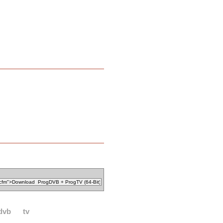
dvb
tv