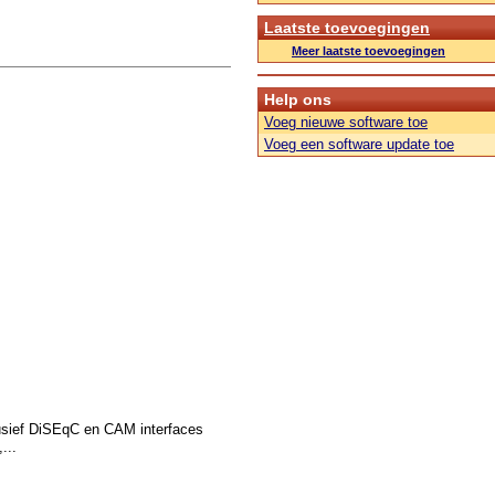
Laatste toevoegingen
Meer laatste toevoegingen
Help ons
Voeg nieuwe software toe
Voeg een software update toe
usief DiSEqC en CAM interfaces
...