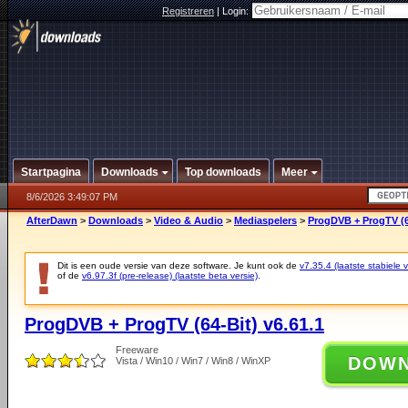
Registreren
|
Login:
Startpagina
Downloads
Top downloads
Meer
8/6/2026 3:49:07 PM
AfterDawn
>
Downloads
>
Video & Audio
>
Mediaspelers
>
ProgDVB + ProgTV (64
Dit is een oude versie van deze software. Je kunt ook de
v7.35.4 (laatste stabiele v
of de
v6.97.3f (pre-release) (laatste beta versie)
.
ProgDVB + ProgTV (64-Bit) v6.61.1
Freeware
DOW
Vista / Win10 / Win7 / Win8 / WinXP