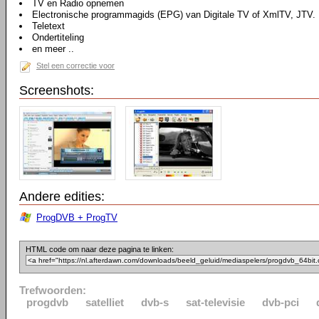
TV en Radio opnemen
Electronische programmagids (EPG) van Digitale TV of XmlTV, JTV.
Teletext
Ondertiteling
en meer ..
Stel een correctie voor
Screenshots:
Andere edities:
ProgDVB + ProgTV
HTML code om naar deze pagina te linken:
Trefwoorden:
progdvb
satelliet
dvb-s
sat-televisie
dvb-pci