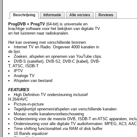
Beschrijving
Informatie
Alle versies
Reviews
ProgDVB + ProgTV
(64-bit) is universele en
krachtige software voor het bekijken van digitale TV
en het luisteren naar radiokanalen.
Het kan overweg met verschillende bronnen:
Internet TV en Radio. Ongeveer 4000 kanalen in
de lijst.
Zoeken, afspelen en opnemen van YouTube clips.
DVB-S (satelliet), DVB-S2, DVB-C (kabel), DVB-
T, ATSC, ISDB-T
IPTV
Analoge TV
Afspelen van bestand
FEATURES
High Definition TV ondersteuning inclusief
H.264/AVC
Picture-in-picture
Tegelijkertijd opnemen/afspelen van verschillende kanalen
Mosaic snelle kanalenvoorbeschouwing
Onderstening voor de meeste DVB, ISDB-T en ATSC apparaten, incl
Ondersteuning voor alle digitale TV audioformaten: MPEG, AC3, AAC,
Time shifting functionaliteit via RAM of disk buffer
10 Bands equalizer