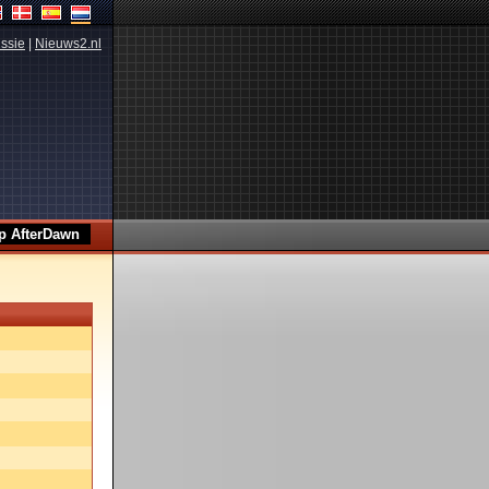
ssie
|
Nieuws2.nl