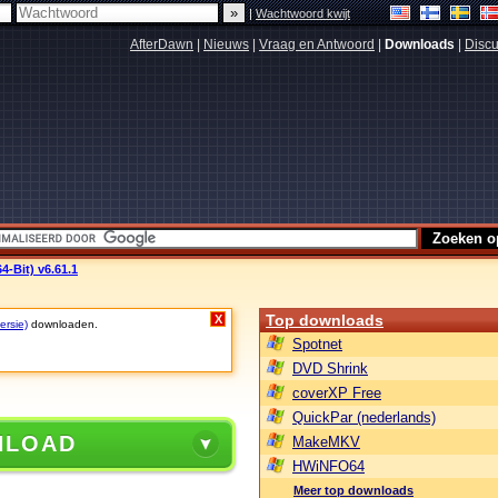
|
Wachtwoord kwijt
AfterDawn
|
Nieuws
|
Vraag en Antwoord
|
Downloads
|
Discu
-Bit) v6.61.1
Top downloads
X
ersie)
downloaden.
Spotnet
DVD Shrink
coverXP Free
QuickPar (nederlands)
NLOAD
MakeMKV
HWiNFO64
Meer top downloads