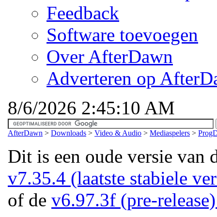
Feedback
Software toevoegen
Over AfterDawn
Adverteren op After
8/6/2026 2:45:10 AM
AfterDawn
>
Downloads
>
Video & Audio
>
Mediaspelers
>
ProgD
Dit is een oude versie van 
v7.35.4 (laatste stabiele ver
of de
v6.97.3f (pre-release) 