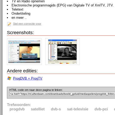
TV en Radio opnemen
Electronische programmagids (EPG) van Digitale TV of XmlTV, JTV.
Teletext
Ondertiteling
en meer ..
Stel een correctie voor
Screenshots:
Andere edities:
ProgDVB + ProgTV
HTML code om naar deze pagina te linken:
Trefwoorden:
progdvb
satelliet
dvb-s
sat-televisie
dvb-pci