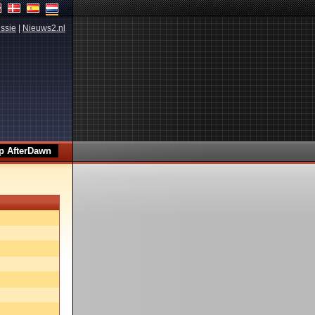
ssie
|
Nieuws2.nl