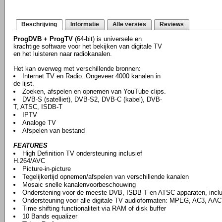
Beschrijving
Informatie
Alle versies
Reviews
ProgDVB + ProgTV
(64-bit) is universele en
krachtige software voor het bekijken van digitale TV
en het luisteren naar radiokanalen.
Het kan overweg met verschillende bronnen:
Internet TV en Radio. Ongeveer 4000 kanalen in
de lijst.
Zoeken, afspelen en opnemen van YouTube clips.
DVB-S (satelliet), DVB-S2, DVB-C (kabel), DVB-
T, ATSC, ISDB-T
IPTV
Analoge TV
Afspelen van bestand
FEATURES
High Definition TV ondersteuning inclusief
H.264/AVC
Picture-in-picture
Tegelijkertijd opnemen/afspelen van verschillende kanalen
Mosaic snelle kanalenvoorbeschouwing
Onderstening voor de meeste DVB, ISDB-T en ATSC apparaten, incl
Ondersteuning voor alle digitale TV audioformaten: MPEG, AC3, AAC,
Time shifting functionaliteit via RAM of disk buffer
10 Bands equalizer