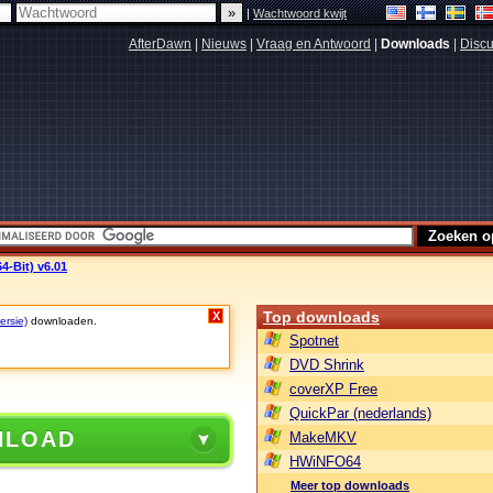
|
Wachtwoord kwijt
AfterDawn
|
Nieuws
|
Vraag en Antwoord
|
Downloads
|
Discu
4-Bit) v6.01
Top downloads
X
ersie)
downloaden.
Spotnet
DVD Shrink
coverXP Free
QuickPar (nederlands)
NLOAD
MakeMKV
HWiNFO64
Meer top downloads