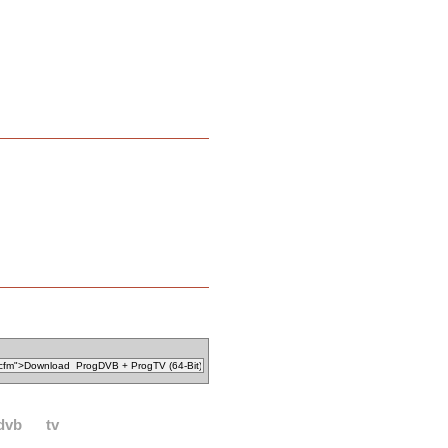
dvb
tv