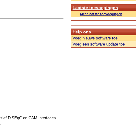
Laatste toevoegingen
Meer laatste toevoegingen
Help ons
Voeg nieuwe software toe
Voeg een software update toe
usief DiSEqC en CAM interfaces
...