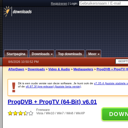
Registreren
|
Login:
Startpagina
Downloads
Top downloads
Meer
8/6/2026 10:50:52 PM
AfterDawn
>
Downloads
>
Video & Audio
>
Mediaspelers
>
ProgDVB + ProgTV (6
Dit is een oude versie van deze software. Je kunt ook de
v7.35.4 (laatste stabiele v
of de
v6.97.3f (pre-release) (laatste beta versie)
.
ProgDVB + ProgTV (64-Bit) v6.01
Freeware
DOW
Vista / Win10 / Win7 / Win8 / WinXP