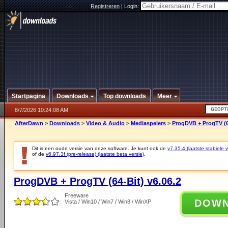
Registreren
|
Login:
Startpagina
Downloads
Top downloads
Meer
8/7/2026 10:24:08 AM
AfterDawn
>
Downloads
>
Video & Audio
>
Mediaspelers
>
ProgDVB + ProgTV (64
Dit is een oude versie van deze software. Je kunt ook de
v7.35.4 (laatste stabiele v
of de
v6.97.3f (pre-release) (laatste beta versie)
.
ProgDVB + ProgTV (64-Bit) v6.06.2
Freeware
DOW
Vista / Win10 / Win7 / Win8 / WinXP