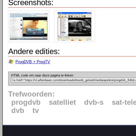
Screenshots:
Andere edities:
ProgDVB + ProgTV
HTML code om naar deze pagina te linken:
Trefwoorden:
progdvb
satelliet
dvb-s
sat-tel
dvb
tv