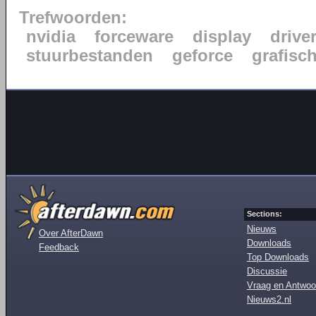
Trefwoorden:
nvidia
forceware
display
drive
stuurbestanden
geforce
grafisc
Sections:
Nieuws
Over AfterDawn
Downloads
Feedback
Top Downloads
Discussie
Vraag en Antwoo
Nieuws2.nl