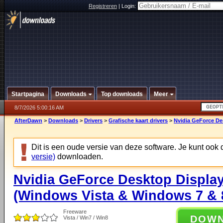
Registreren
|
Login:
Startpagina
Downloads
Top downloads
Meer
8/7/2026 5:00:16 AM
AfterDawn
>
Downloads
>
Drivers
>
Grafische kaart drivers
>
Nvidia GeForce De
Dit is een oude versie van deze software. Je kunt ook
versie)
downloaden.
Nvidia GeForce Desktop Display
(Windows Vista & Windows 7 & 8
Freeware
DOW
Vista / Win7 / Win8