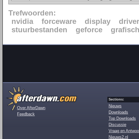
Trefwoorden:
nvidia
forceware
display
drive
stuurbestanden
geforce
grafisc
Sections:
Nieuws
Over AfterDawn
Downloads
Feedback
Top Downloads
Discussie
Vraag en Antwoo
Nieuws2.nl