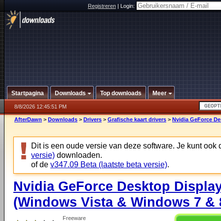
Registreren
|
Login:
Startpagina
Downloads
Top downloads
Meer
8/8/2026 12:45:51 PM
AfterDawn
>
Downloads
>
Drivers
>
Grafische kaart drivers
>
Nvidia GeForce De
Dit is een oude versie van deze software. Je kunt ook
versie)
downloaden.
of de
v347.09 Beta (laatste beta versie)
.
Nvidia GeForce Desktop Display
(Windows Vista & Windows 7 & 8
Freeware