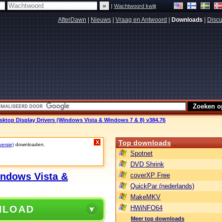
|
Wachtwoord kwijt
AfterDawn
|
Nieuws
|
Vraag en Antwoord
|
Downloads
|
Discu
sktop Display Drivers (Windows Vista & Windows 7 & 8) v384.76
Top downloads
X
versie)
downloaden.
Spotnet
DVD Shrink
indows Vista &
coverXP Free
QuickPar (nederlands)
MakeMKV
NLOAD
HWiNFO64
Meer top downloads