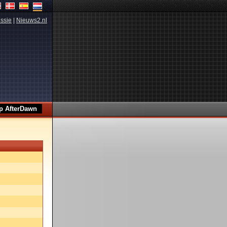
ssie
|
Nieuws2.nl