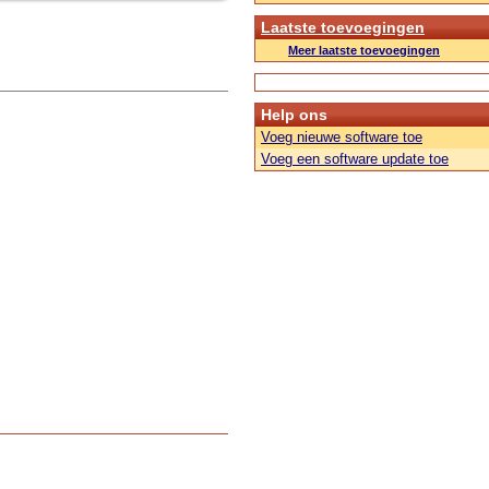
Laatste toevoegingen
Meer laatste toevoegingen
Help ons
Voeg nieuwe software toe
Voeg een software update toe