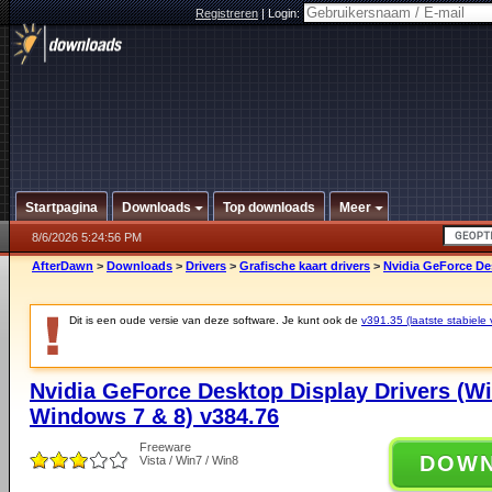
Registreren
|
Login:
Startpagina
Downloads
Top downloads
Meer
8/6/2026 5:24:56 PM
AfterDawn
>
Downloads
>
Drivers
>
Grafische kaart drivers
>
Nvidia GeForce De
Dit is een oude versie van deze software. Je kunt ook de
v391.35 (laatste stabiele 
Nvidia GeForce Desktop Display Drivers (W
Windows 7 & 8) v384.76
Freeware
DOW
Vista / Win7 / Win8