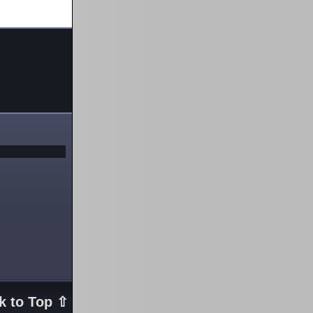
k to Top ⇧