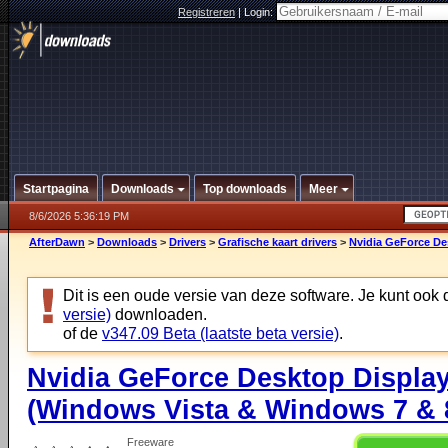
Registreren
|
Login:
Startpagina
Downloads
Top downloads
Meer
8/6/2026 5:36:19 PM
AfterDawn
>
Downloads
>
Drivers
>
Grafische kaart drivers
>
Nvidia GeForce De
Dit is een oude versie van deze software. Je kunt ook
versie)
downloaden.
of de
v347.09 Beta (laatste beta versie)
.
Nvidia GeForce Desktop Display
(Windows Vista & Windows 7 & 8
Freeware