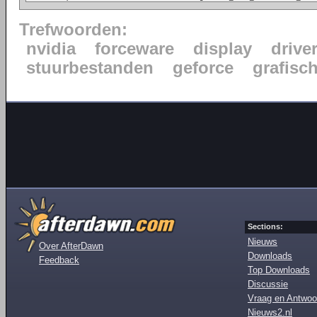
Trefwoorden:
nvidia
forceware
display
drive
stuurbestanden
geforce
grafisc
Sections:
Nieuws
Over AfterDawn
Downloads
Feedback
Top Downloads
Discussie
Vraag en Antwoo
Nieuws2.nl