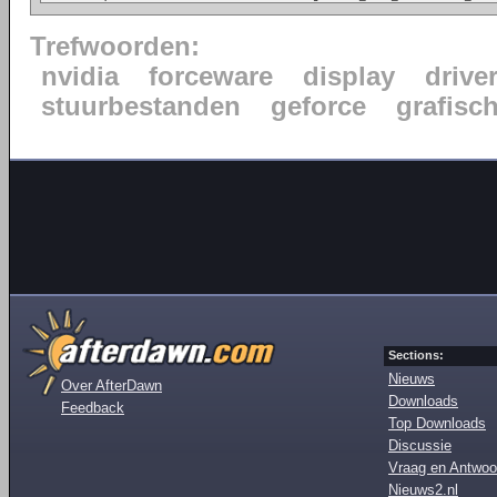
Trefwoorden:
nvidia
forceware
display
drive
stuurbestanden
geforce
grafisc
Sections:
Nieuws
Over AfterDawn
Downloads
Feedback
Top Downloads
Discussie
Vraag en Antwoo
Nieuws2.nl