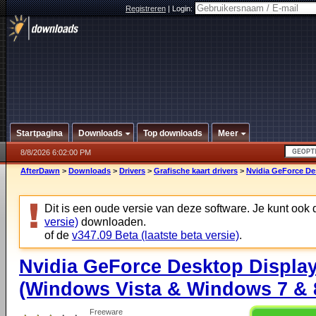
Registreren
|
Login:
Startpagina
Downloads
Top downloads
Meer
8/8/2026 6:02:00 PM
AfterDawn
>
Downloads
>
Drivers
>
Grafische kaart drivers
>
Nvidia GeForce De
Dit is een oude versie van deze software. Je kunt ook
versie)
downloaden.
of de
v347.09 Beta (laatste beta versie)
.
Nvidia GeForce Desktop Display
(Windows Vista & Windows 7 & 8
Freeware