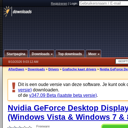
Registreren
|
Login:
Startpagina
Downloads
Top downloads
Meer
8/10/2026 9:03:12 AM
AfterDawn
>
Downloads
>
Drivers
>
Grafische kaart drivers
>
Nvidia GeForce De
Dit is een oude versie van deze software. Je kunt ook
versie)
downloaden.
of de
v347.09 Beta (laatste beta versie)
.
Nvidia GeForce Desktop Display
(Windows Vista & Windows 7 & 8
Freeware