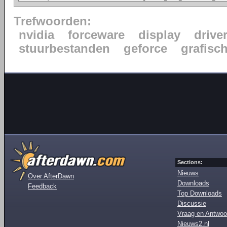
Trefwoorden:
nvidia
forceware
display
drive
stuurbestanden
geforce
grafisc
Sections:
Nieuws
Over AfterDawn
Downloads
Feedback
Top Downloads
Discussie
Vraag en Antwoo
Nieuws2.nl