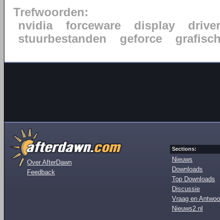
Trefwoorden:
nvidia
forceware
display
drive
stuurbestanden
geforce
grafisc
Sections:
Nieuws
Over AfterDawn
Downloads
Feedback
Top Downloads
Discussie
Vraag en Antwoo
Nieuws2.nl