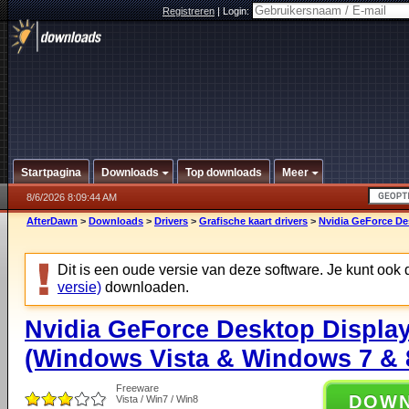
Registreren
|
Login:
Startpagina
Downloads
Top downloads
Meer
8/6/2026 8:09:44 AM
AfterDawn
>
Downloads
>
Drivers
>
Grafische kaart drivers
>
Nvidia GeForce De
Dit is een oude versie van deze software. Je kunt ook
versie)
downloaden.
Nvidia GeForce Desktop Display
(Windows Vista & Windows 7 & 8
Freeware
DOW
Vista / Win7 / Win8