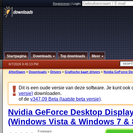
Registreren
|
Login:
Startpagina
Downloads
Top downloads
Meer
8/7/2026 9:45:13 PM
AfterDawn
>
Downloads
>
Drivers
>
Grafische kaart drivers
>
Nvidia GeForce De
Dit is een oude versie van deze software. Je kunt ook
versie)
downloaden.
of de
v347.09 Beta (laatste beta versie)
.
Nvidia GeForce Desktop Display
(Windows Vista & Windows 7 & 8
Freeware