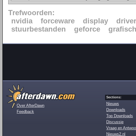
Trefwoorden:
nvidia
forceware
display
drive
stuurbestanden
geforce
grafisc
Sections:
Nieuws
Over AfterDawn
Downloads
Feedback
Top Downloads
Discussie
Vraag en Antwoo
Nieuws2.nl