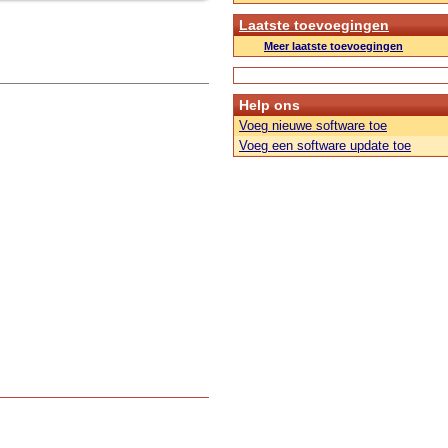
Laatste toevoegingen
Meer laatste toevoegingen
Help ons
Voeg nieuwe software toe
Voeg een software update toe