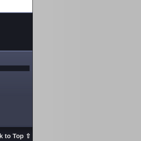
k to Top ⇧