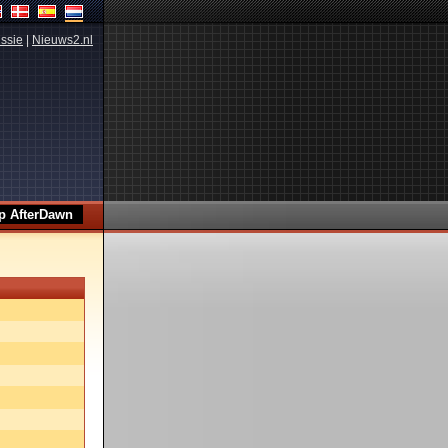
ssie
|
Nieuws2.nl