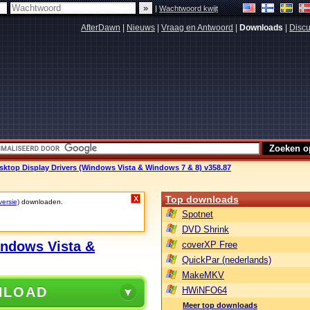
|
Wachtwoord kwijt
AfterDawn
|
Nieuws
|
Vraag en Antwoord
|
Downloads
|
Discu
sktop Display Drivers (Windows Vista & Windows 7 & 8) v358.87
Top downloads
X
versie)
downloaden.
Spotnet
DVD Shrink
indows Vista &
coverXP Free
QuickPar (nederlands)
MakeMKV
NLOAD
HWiNFO64
Meer top downloads