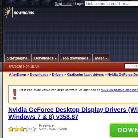
Registreren
|
Login:
Startpagina
Downloads
Top downloads
Meer
8/6/2026 9:04:18 AM
AfterDawn
>
Downloads
>
Drivers
>
Grafische kaart drivers
>
Nvidia GeForce De
Dit is een oude versie van deze software. Je kunt ook de
v391.35 (laatste stabiele 
Nvidia GeForce Desktop Display Drivers (W
Windows 7 & 8) v358.87
Freeware
DOW
Vista / Win7 / Win8