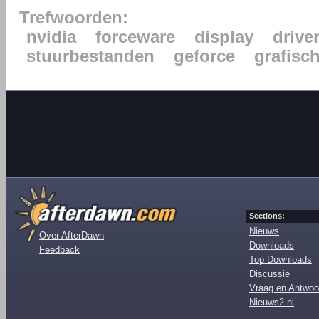
Trefwoorden:
nvidia
forceware
display
drive
stuurbestanden
geforce
grafisc
Sections:
Nieuws
Over AfterDawn
Downloads
Feedback
Top Downloads
Discussie
Vraag en Antwoo
Nieuws2.nl