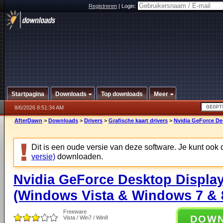
Registreren
|
Login:
Startpagina
Downloads
Top downloads
Meer
8/6/2026 8:51:34 AM
AfterDawn
>
Downloads
>
Drivers
>
Grafische kaart drivers
>
Nvidia GeForce De
Dit is een oude versie van deze software. Je kunt ook
versie)
downloaden.
Nvidia GeForce Desktop Display
(Windows Vista & Windows 7 & 8
Freeware
DOW
Vista / Win7 / Win8