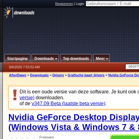
Registreren
|
Login:
Startpagina
Downloads
Top downloads
Meer
8/6/2026 7:53:52 AM
AfterDawn
>
Downloads
>
Drivers
>
Grafische kaart drivers
>
Nvidia GeForce De
Dit is een oude versie van deze software. Je kunt ook
versie)
downloaden.
of de
v347.09 Beta (laatste beta versie)
.
Nvidia GeForce Desktop Display
(Windows Vista & Windows 7 & 8
Freeware