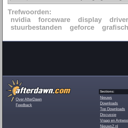
Trefwoorden:
nvidia
forceware
display
drive
stuurbestanden
geforce
grafisc
Sections:
Nieuws
Over AfterDawn
Downloads
Feedback
Top Downloads
Discussie
Vraag en Antwoo
Nieuws2.nl