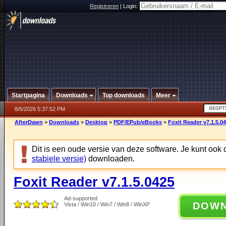
Registreren
|
Login:
Startpagina
Downloads
Top downloads
Meer
8/6/2026 5:37:52 PM
AfterDawn
>
Downloads
>
Desktop
>
PDF/EPub/eBooks
>
Foxit Reader v7.1.5.0
Dit is een oude versie van deze software. Je kunt ook
stabiele versie)
downloaden.
Foxit Reader v7.1.5.0425
Ad-supported
DOW
Vista / Win10 / Win7 / Win8 / WinXP