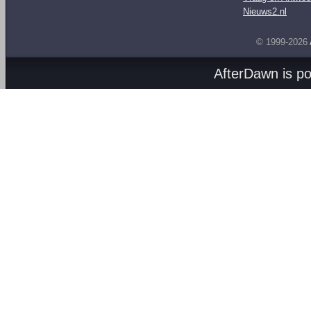
Nieuws2.nl
© 1999-2026
AfterDawn is p