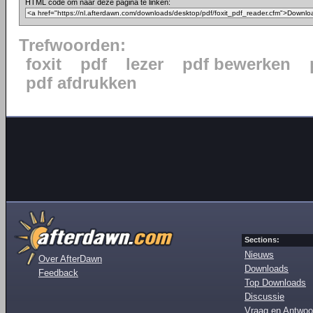
HTML code om naar deze pagina te linken:
Trefwoorden:
foxit
pdf
lezer
pdf bewerken
pdf afdrukken
Sections:
Nieuws
Over AfterDawn
Downloads
Feedback
Top Downloads
Discussie
Vraag en Antwoo