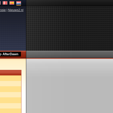
ssie
|
Nieuws2.nl