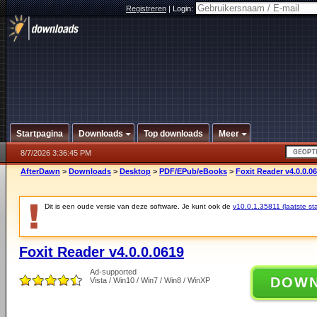
Registreren
|
Login:
Startpagina
Downloads
Top downloads
Meer
8/7/2026 3:36:45 PM
AfterDawn
>
Downloads
>
Desktop
>
PDF/EPub/eBooks
>
Foxit Reader v4.0.0.0
Dit is een oude versie van deze software. Je kunt ook de
v10.0.1.35811 (laatste sta
Foxit Reader v4.0.0.0619
Ad-supported
DOW
Vista / Win10 / Win7 / Win8 / WinXP