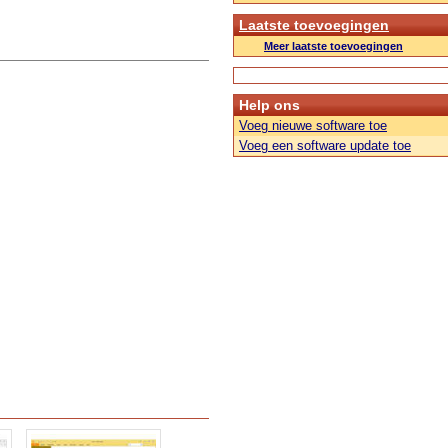
Laatste toevoegingen
Meer laatste toevoegingen
Help ons
Voeg nieuwe software toe
Voeg een software update toe