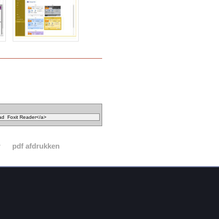
r
pdf afdrukken