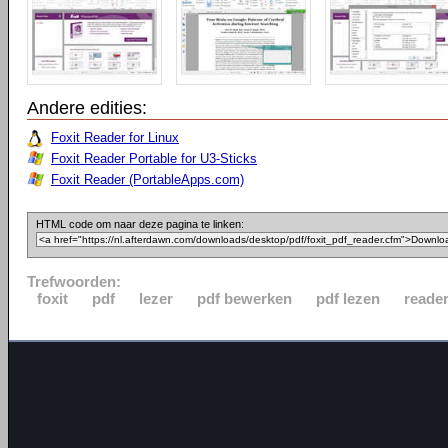
Andere edities:
Foxit Reader for Linux
Foxit Reader Portable for U3-Sticks
Foxit Reader (PortableApps.com)
HTML code om naar deze pagina te linken:
Trefwoorden:
foxit
pdf
lezer
pdf bewerken
pdf lezen
reade