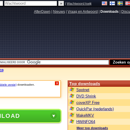
|
Wachtwoord kwijt
AfterDawn
|
Nieuws
|
Vraag en Antwoord
|
Downloads
|
Discu
619
Top downloads
X
biele versie)
downloaden.
Spotnet
DVD Shrink
coverXP Free
QuickPar (nederlands)
NLOAD
MakeMKV
HWiNFO64
Meer top downloads