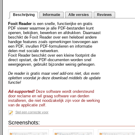
Beschrijving
Informatie
Alle versies
Reviews
Foxit Reader
is een snelle, functierijke en gratis
PDF viewer waarmee je alle PDF-bestanden kunt
openen, bekijken, bewerken en afdrukken. Daarnaast
beschikt de Foxit Reader over een heleboel andere
handige features zoals opmerkingen toevoegen aan
een PDF, invullen PDF-formulieren en informatie
delen met sociale netwerken.
Foxit Reader beschikt over een kleine footprint die
direct opstart, de PDF-documenten worden snel
weergegeven, gebruikt bijzonder weinig geheugen.
De reader is gratis maar veel add-ons niet, dus even
opletten voordat je deze download middels de update
functie!
Ad-supported!
Deze software wordt ondersteund
door reclame en wil graag software van derden
installeren, die niet noodzakelijk zijn voor de werking
van de applicatie zelf.
Stel een correctie voor
Screenshots: