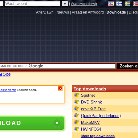
|
Wachtwoord kwijt
AfterDawn
|
Nieuws
|
Vraag en Antwoord
|
Downloads
|
Discu
ld 1409
Top downloads
X
biele versie)
downloaden.
Spotnet
DVD Shrink
coverXP Free
QuickPar (nederlands)
NLOAD
MakeMKV
HWiNFO64
Meer top downloads