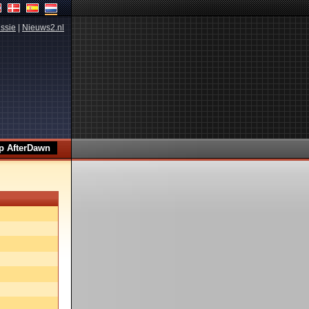
ssie
|
Nieuws2.nl