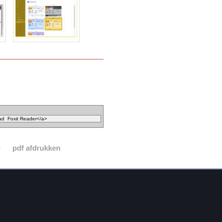
r
pdf afdrukken