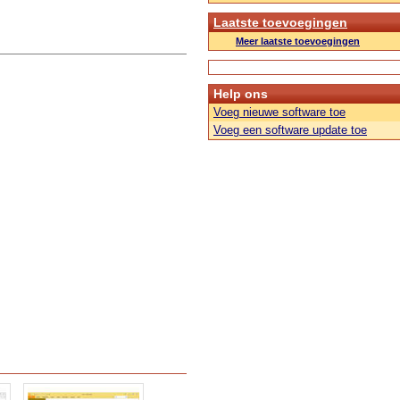
Laatste toevoegingen
Meer laatste toevoegingen
Help ons
Voeg nieuwe software toe
Voeg een software update toe