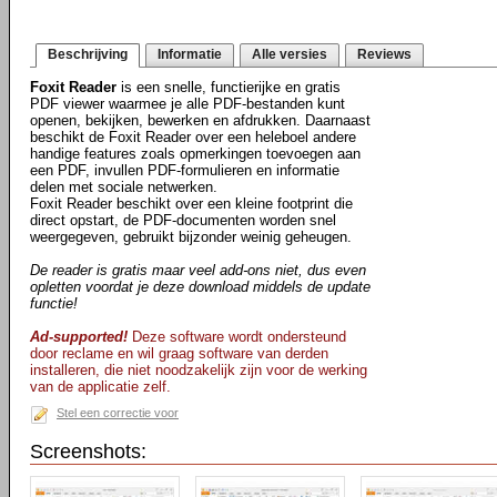
Beschrijving
Informatie
Alle versies
Reviews
Foxit Reader
is een snelle, functierijke en gratis
PDF viewer waarmee je alle PDF-bestanden kunt
openen, bekijken, bewerken en afdrukken. Daarnaast
beschikt de Foxit Reader over een heleboel andere
handige features zoals opmerkingen toevoegen aan
een PDF, invullen PDF-formulieren en informatie
delen met sociale netwerken.
Foxit Reader beschikt over een kleine footprint die
direct opstart, de PDF-documenten worden snel
weergegeven, gebruikt bijzonder weinig geheugen.
De reader is gratis maar veel add-ons niet, dus even
opletten voordat je deze download middels de update
functie!
Ad-supported!
Deze software wordt ondersteund
door reclame en wil graag software van derden
installeren, die niet noodzakelijk zijn voor de werking
van de applicatie zelf.
Stel een correctie voor
Screenshots: