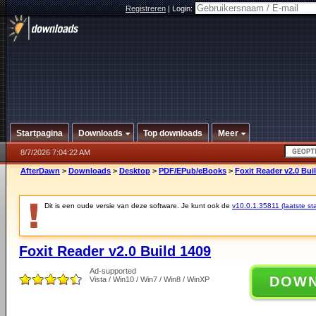
Registreren
|
Login:
Startpagina
Downloads
Top downloads
Meer
8/7/2026 7:04:22 AM
AfterDawn
>
Downloads
>
Desktop
>
PDF/EPub/eBooks
>
Foxit Reader v2.0 Bui
Dit is een oude versie van deze software. Je kunt ook de
v10.0.1.35811 (laatste sta
Foxit Reader v2.0 Build 1409
Ad-supported
DOW
Vista / Win10 / Win7 / Win8 / WinXP