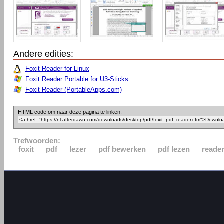
Andere edities:
Foxit Reader for Linux
Foxit Reader Portable for U3-Sticks
Foxit Reader (PortableApps.com)
HTML code om naar deze pagina te linken:
Trefwoorden:
foxit
pdf
lezer
pdf bewerken
pdf lezen
reade