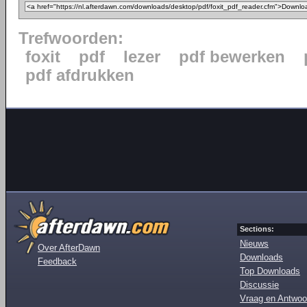
Trefwoorden:
foxit
pdf
lezer
pdf bewerken
pdf afdrukken
Sections:
Nieuws
Over AfterDawn
Downloads
Feedback
Top Downloads
Discussie
Vraag en Antwoo