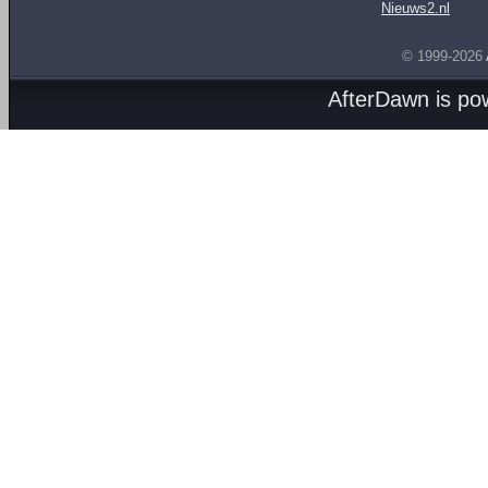
Nieuws2.nl
© 1999-2026
AfterDawn is p