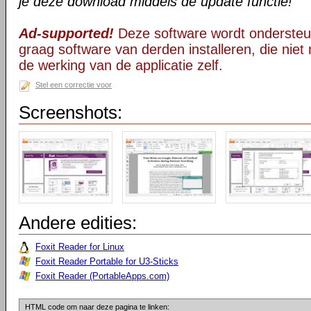
je deze download middels de update functie!
Ad-supported!
Deze software wordt ondersteu
graag software van derden installeren, die niet 
de werking van de applicatie zelf.
Stel een correctie voor
Screenshots:
Andere edities:
Foxit Reader for Linux
Foxit Reader Portable for U3-Sticks
Foxit Reader (PortableApps.com)
HTML code om naar deze pagina te linken: