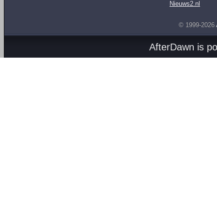
Nieuws2.nl
© 1999-2026
AfterDawn is p