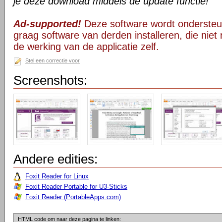
je deze download middels de update functie!
Ad-supported!
Deze software wordt ondersteu
graag software van derden installeren, die niet 
de werking van de applicatie zelf.
Stel een correctie voor
Screenshots:
Andere edities:
Foxit Reader for Linux
Foxit Reader Portable for U3-Sticks
Foxit Reader (PortableApps.com)
HTML code om naar deze pagina te linken: