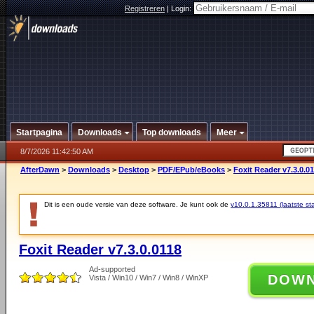
Registreren
|
Login:
Startpagina
Downloads
Top downloads
Meer
8/7/2026 11:42:50 AM
AfterDawn
>
Downloads
>
Desktop
>
PDF/EPub/eBooks
>
Foxit Reader v7.3.0.0
Dit is een oude versie van deze software. Je kunt ook de
v10.0.1.35811 (laatste sta
Foxit Reader v7.3.0.0118
Ad-supported
DOW
Vista / Win10 / Win7 / Win8 / WinXP