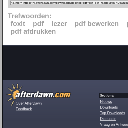
Trefwoorden:
foxit
pdf
lezer
pdf bewerken
pdf afdrukken
Sections:
Nieuws
Over AfterDawn
Downloads
Feedback
Top Downloads
Discussie
Vraag en Antwoo