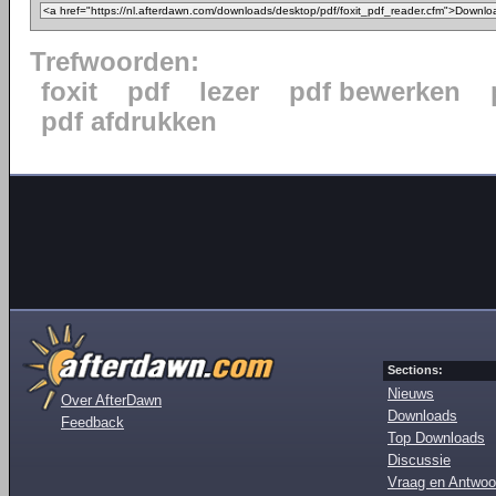
Trefwoorden:
foxit
pdf
lezer
pdf bewerken
pdf afdrukken
Sections:
Nieuws
Over AfterDawn
Downloads
Feedback
Top Downloads
Discussie
Vraag en Antwoo