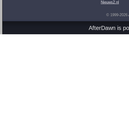
Nieuws2.nl
© 1999-2026
AfterDawn is p