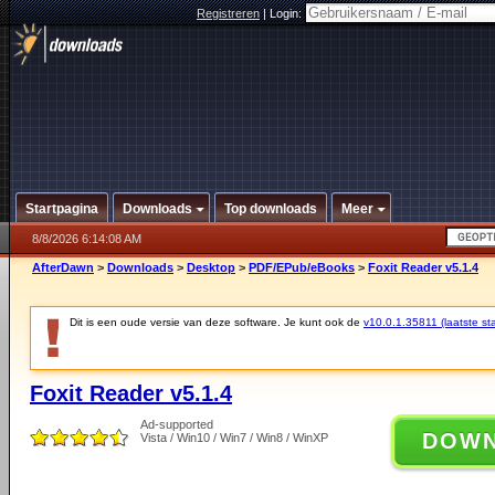
Registreren
|
Login:
Startpagina
Downloads
Top downloads
Meer
8/8/2026 6:14:08 AM
AfterDawn
>
Downloads
>
Desktop
>
PDF/EPub/eBooks
>
Foxit Reader v5.1.4
Dit is een oude versie van deze software. Je kunt ook de
v10.0.1.35811 (laatste sta
Foxit Reader v5.1.4
Ad-supported
DOW
Vista / Win10 / Win7 / Win8 / WinXP