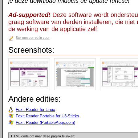
je deze download middels de update functie!
Ad-supported!
Deze software wordt ondersteu
graag software van derden installeren, die niet 
de werking van de applicatie zelf.
Stel een correctie voor
Screenshots:
Andere edities:
Foxit Reader for Linux
Foxit Reader Portable for U3-Sticks
Foxit Reader (PortableApps.com)
HTML code om naar deze pagina te linken: