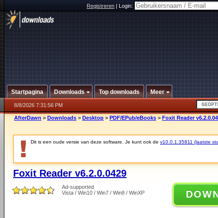
Registreren
|
Login:
Startpagina
Downloads
Top downloads
Meer
8/8/2026 7:31:56 PM
AfterDawn
>
Downloads
>
Desktop
>
PDF/EPub/eBooks
>
Foxit Reader v6.2.0.0
Dit is een oude versie van deze software. Je kunt ook de
v10.0.1.35811 (laatste sta
Foxit Reader v6.2.0.0429
Ad-supported
DOW
Vista / Win10 / Win7 / Win8 / WinXP