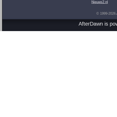
Nieuws2.nl
© 1999-2026
AfterDawn is p