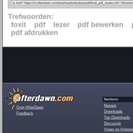
Trefwoorden:
foxit
pdf
lezer
pdf bewerken
pdf afdrukken
Sections:
Nieuws
Over AfterDawn
Downloads
Feedback
Top Downloads
Discussie
Vraag en Antwoo