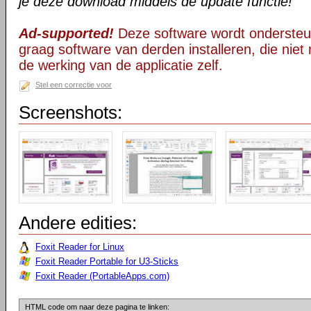
je deze download middels de update functie!
Ad-supported!
Deze software wordt ondersteu
graag software van derden installeren, die niet 
de werking van de applicatie zelf.
Stel een correctie voor
Screenshots:
Andere edities:
Foxit Reader for Linux
Foxit Reader Portable for U3-Sticks
Foxit Reader (PortableApps.com)
HTML code om naar deze pagina te linken: