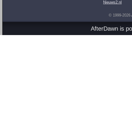
Nieuws2.nl
© 1999-2026
AfterDawn is p