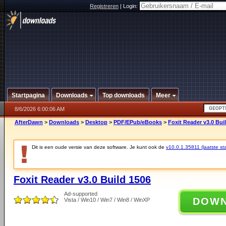
Registreren
|
Login:
Startpagina
Downloads
Top downloads
Meer
8/6/2026 6:00:06 AM
AfterDawn
>
Downloads
>
Desktop
>
PDF/EPub/eBooks
>
Foxit Reader v3.0 Bui
Dit is een oude versie van deze software. Je kunt ook de
v10.0.1.35811 (laatste sta
Foxit Reader v3.0 Build 1506
Ad-supported
DOW
Vista / Win10 / Win7 / Win8 / WinXP