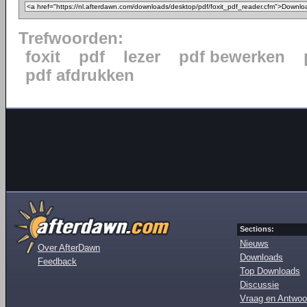
Trefwoorden:
foxit
pdf
lezer
pdf bewerken
pdf afdrukken
Sections:
Nieuws
Over AfterDawn
Downloads
Feedback
Top Downloads
Discussie
Vraag en Antwoo