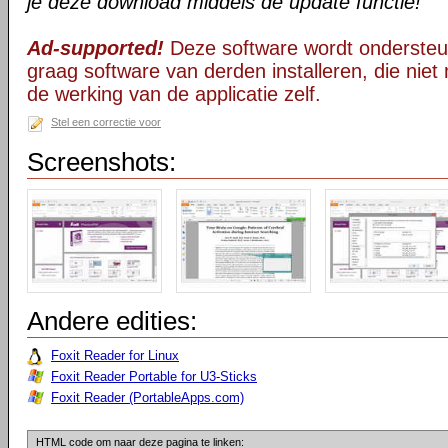
je deze download middels de update functie!
Ad-supported!
Deze software wordt ondersteu
graag software van derden installeren, die niet 
de werking van de applicatie zelf.
Stel een correctie voor
Screenshots:
Andere edities:
Foxit Reader for Linux
Foxit Reader Portable for U3-Sticks
Foxit Reader (PortableApps.com)
HTML code om naar deze pagina te linken: