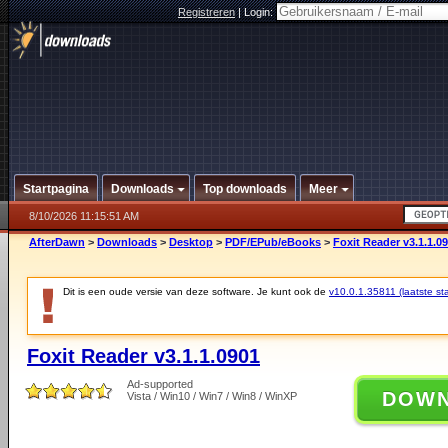
Registreren
|
Login:
Startpagina
Downloads
Top downloads
Meer
8/10/2026 11:15:51 AM
AfterDawn
>
Downloads
>
Desktop
>
PDF/EPub/eBooks
>
Foxit Reader v3.1.1.0
Dit is een oude versie van deze software. Je kunt ook de
v10.0.1.35811 (laatste sta
Foxit Reader v3.1.1.0901
Ad-supported
DOW
Vista / Win10 / Win7 / Win8 / WinXP