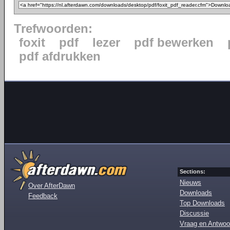
Trefwoorden:
foxit
pdf
lezer
pdf bewerken
pdf afdrukken
Sections:
Nieuws
Over AfterDawn
Downloads
Feedback
Top Downloads
Discussie
Vraag en Antwoo