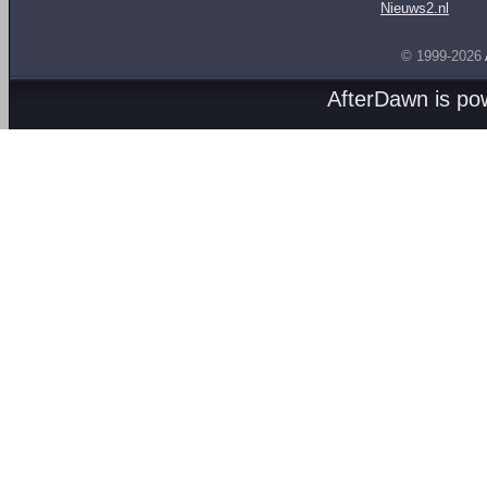
Nieuws2.nl
© 1999-2026
AfterDawn is p