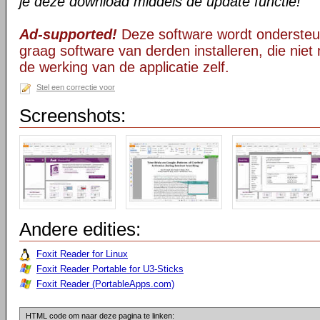
je deze download middels de update functie!
Ad-supported!
Deze software wordt ondersteu
graag software van derden installeren, die niet 
de werking van de applicatie zelf.
Stel een correctie voor
Screenshots:
Andere edities:
Foxit Reader for Linux
Foxit Reader Portable for U3-Sticks
Foxit Reader (PortableApps.com)
HTML code om naar deze pagina te linken: