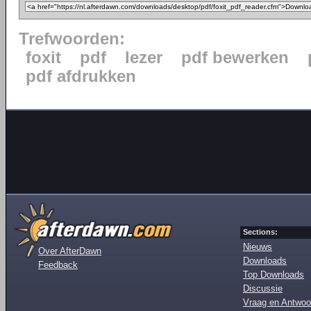
Trefwoorden:
foxit
pdf
lezer
pdf bewerken
pdf afdrukken
Sections:
Nieuws
Over AfterDawn
Downloads
Feedback
Top Downloads
Discussie
Vraag en Antwoo