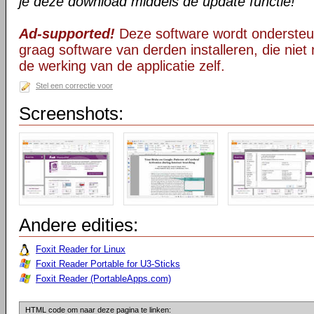
je deze download middels de update functie!
Ad-supported!
Deze software wordt ondersteu
graag software van derden installeren, die niet 
de werking van de applicatie zelf.
Stel een correctie voor
Screenshots:
Andere edities:
Foxit Reader for Linux
Foxit Reader Portable for U3-Sticks
Foxit Reader (PortableApps.com)
HTML code om naar deze pagina te linken: