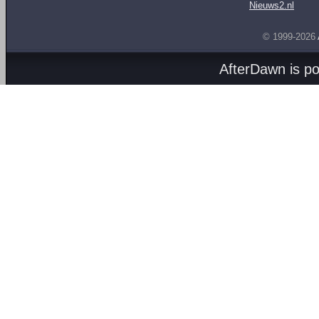
Nieuws2.nl
© 1999-2026
AfterDawn is p