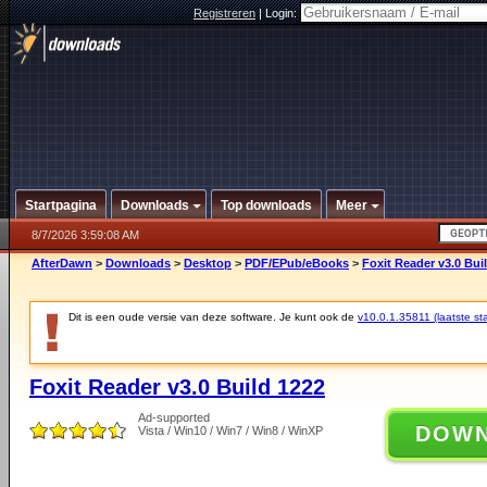
Registreren
|
Login:
Startpagina
Downloads
Top downloads
Meer
8/7/2026 3:59:08 AM
AfterDawn
>
Downloads
>
Desktop
>
PDF/EPub/eBooks
>
Foxit Reader v3.0 Bui
Dit is een oude versie van deze software. Je kunt ook de
v10.0.1.35811 (laatste sta
Foxit Reader v3.0 Build 1222
Ad-supported
DOW
Vista / Win10 / Win7 / Win8 / WinXP