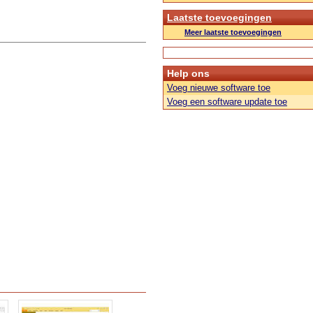
Laatste toevoegingen
Meer laatste toevoegingen
Help ons
Voeg nieuwe software toe
Voeg een software update toe