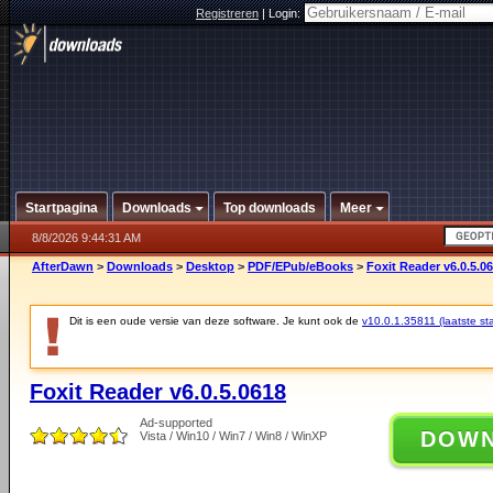
Registreren
|
Login:
Startpagina
Downloads
Top downloads
Meer
8/8/2026 9:44:31 AM
AfterDawn
>
Downloads
>
Desktop
>
PDF/EPub/eBooks
>
Foxit Reader v6.0.5.0
Dit is een oude versie van deze software. Je kunt ook de
v10.0.1.35811 (laatste sta
Foxit Reader v6.0.5.0618
Ad-supported
DOW
Vista / Win10 / Win7 / Win8 / WinXP