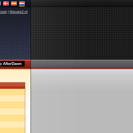
ssie
|
Nieuws2.nl