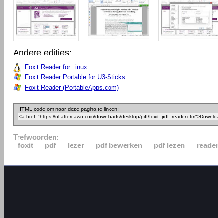
Andere edities:
Foxit Reader for Linux
Foxit Reader Portable for U3-Sticks
Foxit Reader (PortableApps.com)
HTML code om naar deze pagina te linken:
Trefwoorden:
foxit
pdf
lezer
pdf bewerken
pdf lezen
reade