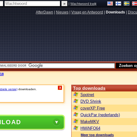
|
Wachtwoord kwijt
AfterDawn
|
Nieuws
|
Vraag en Antwoord
|
Downloads
|
Discu
618
Top downloads
X
biele versie)
downloaden.
Spotnet
DVD Shrink
coverXP Free
QuickPar (nederlands)
NLOAD
MakeMKV
HWiNFO64
Meer top downloads