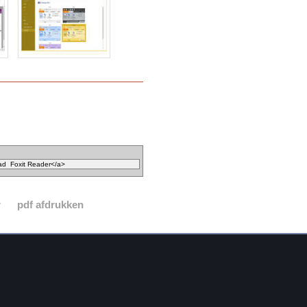
r
pdf afdrukken