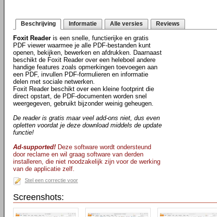
Beschrijving
Informatie
Alle versies
Reviews
Foxit Reader
is een snelle, functierijke en gratis
PDF viewer waarmee je alle PDF-bestanden kunt
openen, bekijken, bewerken en afdrukken. Daarnaast
beschikt de Foxit Reader over een heleboel andere
handige features zoals opmerkingen toevoegen aan
een PDF, invullen PDF-formulieren en informatie
delen met sociale netwerken.
Foxit Reader beschikt over een kleine footprint die
direct opstart, de PDF-documenten worden snel
weergegeven, gebruikt bijzonder weinig geheugen.
De reader is gratis maar veel add-ons niet, dus even
opletten voordat je deze download middels de update
functie!
Ad-supported!
Deze software wordt ondersteund
door reclame en wil graag software van derden
installeren, die niet noodzakelijk zijn voor de werking
van de applicatie zelf.
Stel een correctie voor
Screenshots: