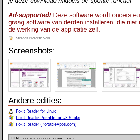
je deze download middels de update functie!
Ad-supported!
Deze software wordt ondersteu
graag software van derden installeren, die niet 
de werking van de applicatie zelf.
Stel een correctie voor
Screenshots:
Andere edities:
Foxit Reader for Linux
Foxit Reader Portable for U3-Sticks
Foxit Reader (PortableApps.com)
HTML code om naar deze pagina te linken: