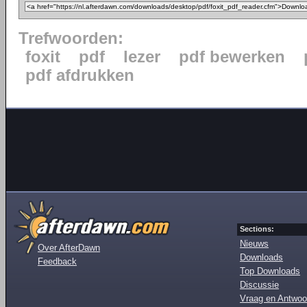
Trefwoorden:
foxit
pdf
lezer
pdf bewerken
pdf afdrukken
Sections:
Nieuws
Over AfterDawn
Downloads
Feedback
Top Downloads
Discussie
Vraag en Antwoo