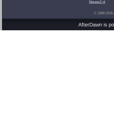
Nieuws2.nl
© 1999-2026
AfterDawn is p