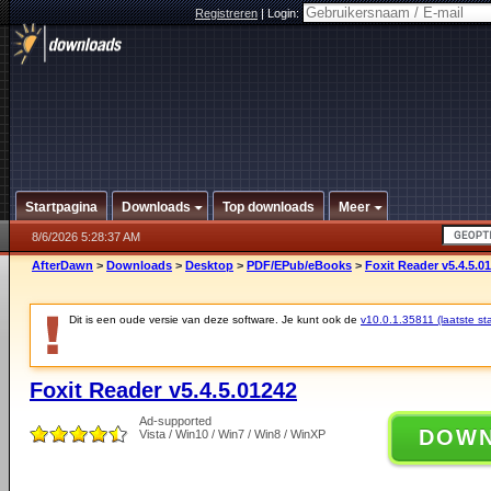
Registreren
|
Login:
Startpagina
Downloads
Top downloads
Meer
8/6/2026 5:28:37 AM
AfterDawn
>
Downloads
>
Desktop
>
PDF/EPub/eBooks
>
Foxit Reader v5.4.5.0
Dit is een oude versie van deze software. Je kunt ook de
v10.0.1.35811 (laatste sta
Foxit Reader v5.4.5.01242
Ad-supported
DOW
Vista / Win10 / Win7 / Win8 / WinXP