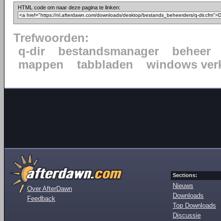
HTML code om naar deze pagina te linken:
Trefwoorden:
q-dir
bestandsmanager
beheer
mappen
tabbladen
windows ver
Sections:
Nieuws
Over AfterDawn
Downloads
Feedback
Top Downloads
Discussie