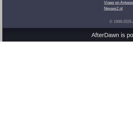
Vraag en Antwoo
Nieuws2.nl
© 1999-2026
AfterDawn is p