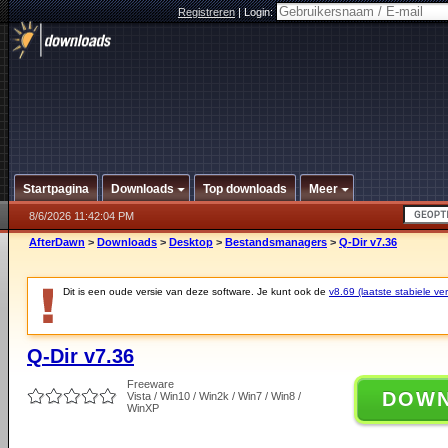
Registreren
|
Login:
Startpagina
Downloads
Top downloads
Meer
8/6/2026 11:42:04 PM
AfterDawn
>
Downloads
>
Desktop
>
Bestandsmanagers
>
Q-Dir v7.36
Dit is een oude versie van deze software. Je kunt ook de
v8.69 (laatste stabiele ver
Q-Dir v7.36
Freeware
DOW
Vista / Win10 / Win2k / Win7 / Win8 /
WinXP