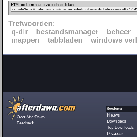
HTML code om naar deze pagina te linken:
Trefwoorden:
q-dir
bestandsmanager
beheer
mappen
tabbladen
windows ver
Sections:
Nieuws
Over AfterDawn
Downloads
Feedback
Top Downloads
Discussie