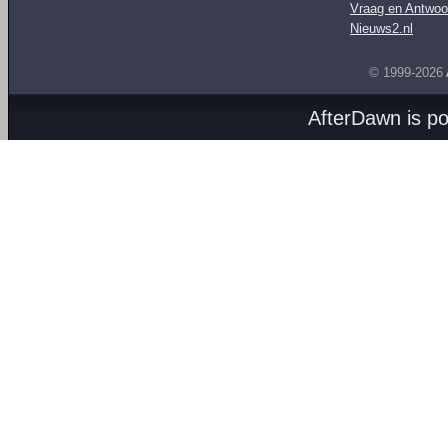
Vraag en Antwoo
Nieuws2.nl
© 1999-2026
AfterDawn is p