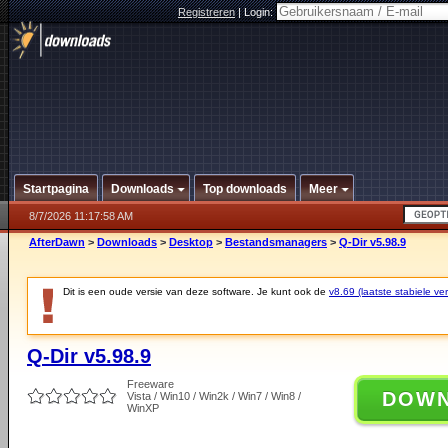
Registreren
|
Login:
Startpagina
Downloads
Top downloads
Meer
8/7/2026 11:17:58 AM
AfterDawn
>
Downloads
>
Desktop
>
Bestandsmanagers
>
Q-Dir v5.98.9
Dit is een oude versie van deze software. Je kunt ook de
v8.69 (laatste stabiele ver
Q-Dir v5.98.9
Freeware
DOW
Vista / Win10 / Win2k / Win7 / Win8 /
WinXP