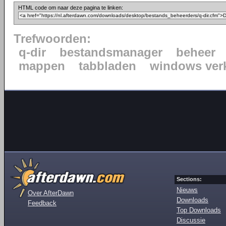
HTML code om naar deze pagina te linken:
Trefwoorden:
q-dir
bestandsmanager
beheer
mappen
tabbladen
windows ver
Sections:
Nieuws
Over AfterDawn
Downloads
Feedback
Top Downloads
Discussie