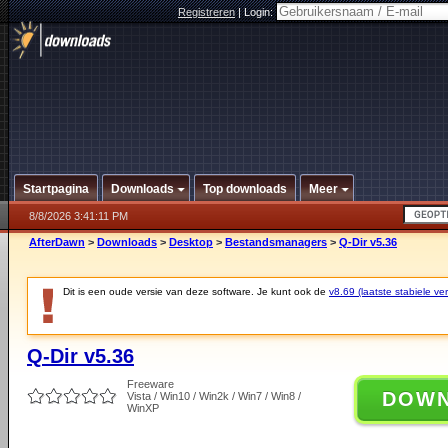
Registreren
|
Login:
Startpagina
Downloads
Top downloads
Meer
8/8/2026 3:41:11 PM
AfterDawn
>
Downloads
>
Desktop
>
Bestandsmanagers
>
Q-Dir v5.36
Dit is een oude versie van deze software. Je kunt ook de
v8.69 (laatste stabiele ver
Q-Dir v5.36
Freeware
DOW
Vista / Win10 / Win2k / Win7 / Win8 /
WinXP