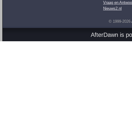
Vraag en Antwoo
Nieuws2.nl
© 1999-2026
AfterDawn is p